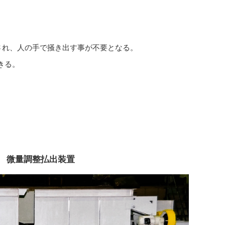
され、人の手で掻き出す事が不要となる。
きる。
。
微量調整払出装置